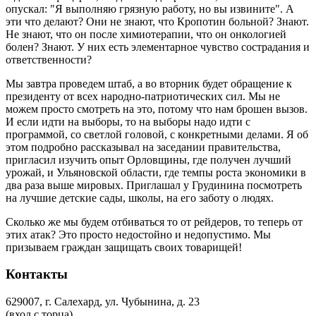
опускал: "Я выполняю грязную работу, но вы извините". А
эти что делают? Они не знают, что Кропотин больной? Знают.
Не знают, что он после химиотерапии, что он онкологией
болен? Знают. У них есть элементарное чувство сострадания и
ответственности?
Мы завтра проведем штаб, а во вторник будет обращение к
президенту от всех народно-патриотических сил. Мы не
можем просто смотреть на это, потому что нам брошен вызов.
И если идти на выборы, то на выборы надо идти с
программой, со светлой головой, с конкретными делами. Я об
этом подробно рассказывал на заседании правительства,
пригласил изучить опыт Орловщины, где получен лучший
урожай, и Ульяновской области, где темпы роста экономики в
два раза выше мировых. Приглашал у Грудинина посмотреть
на лучшие детские сады, школы, на его заботу о людях.
Сколько же мы будем отбиваться то от рейдеров, то теперь от
этих атак? Это просто недостойно и недопустимо. Мы
призываем граждан защищать своих товарищей!
Контакты
629007, г. Салехард, ул. Чубынина, д. 23
(вход с торца)