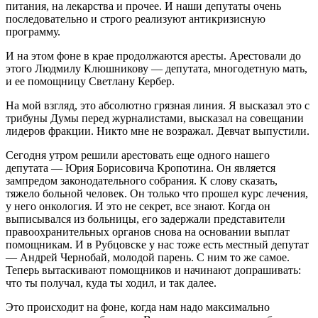
питания, на лекарства и прочее. И наши депутаты очень
последовательно и строго реализуют антикризисную
программу.
И на этом фоне в крае продолжаются аресты. Арестовали до
этого Людмилу Клюшникову — депутата, многодетную мать,
и ее помощницу Светлану Кербер.
На мой взгляд, это абсолютно грязная линия. Я высказал это с
трибуны Думы перед журналистами, высказал на совещании
лидеров фракции. Никто мне не возражал. Девчат выпустили.
Сегодня утром решили арестовать еще одного нашего
депутата — Юрия Борисовича Кропотина. Он является
зампредом законодательного собрания. К слову сказать,
тяжело больной человек. Он только что прошел курс лечения,
у него онкология. И это не секрет, все знают. Когда он
выписывался из больницы, его задержали представители
правоохранительных органов снова на основании выплат
помощникам. И в Рубцовске у нас тоже есть местный депутат
— Андрей Чернобай, молодой парень. С ним то же самое.
Теперь вытаскивают помощников и начинают допрашивать:
что ты получал, куда ты ходил, и так далее.
Это происходит на фоне, когда нам надо максимально