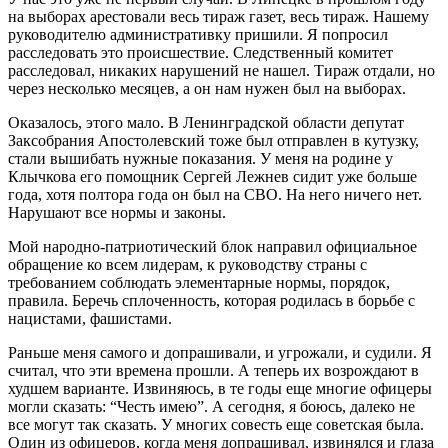
на выборах арестовали весь тираж газет, весь тираж. Нашему
руководителю административку пришили. Я попросил
расследовать это происшествие. Следственный комитет
расследовал, никаких нарушений не нашел. Тираж отдали, но
через несколько месяцев, а он нам нужен был на выборах.
Оказалось, этого мало. В Ленинградской области депутат
Заксобрания Апостолевский тоже был отправлен в кутузку,
стали вышибать нужные показания. У меня на родине у
Клычкова его помощник Сергей Лежнев сидит уже больше
года, хотя полтора года он был на СВО. На него ничего нет.
Нарушают все нормы и законы.
Мой народно-патриотический блок направил официальное
обращение ко всем лидерам, к руководству страны с
требованием соблюдать элементарные нормы, порядок,
правила. Беречь сплоченность, которая родилась в борьбе с
нацистами, фашистами.
Раньше меня самого и допрашивали, и угрожали, и судили. Я
считал, что эти времена прошли. А теперь их возрождают в
худшем варианте. Извиняюсь, в те годы еще многие офицеры
могли сказать: “Честь имею”. А сегодня, я боюсь, далеко не
все могут так сказать. У многих совесть еще советская была.
Один из офицеров, когда меня допрашивал, извинялся и глаза