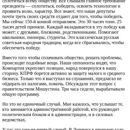
сплотиться всему обществу. Все слышали главное требование
президента — сплотиться, победить, освоить технологии и
проявить волю, характер. Все знают, что наши депутаты
почти треть своих средств отдают для того, чтобы победить.
Мы сейчас 150-й конвой отправляем. Это 30 тысяч тонн. 25
тысяч детей приняли. Каждый вкладывается в эту победу как
может: с друзьями, близкими, родственниками. Помогают
школьники, пионеры, студенты. Это классическая русская
советская народная традиция, когда все сбрасывались, чтобы
обеспечить победу.
Вместо того чтобы сплачивать общество, решать проблемы,
происходят подобные вещи. Наши оппоненты видят, что
Компартия укрепляет позиции, народ повернулся в нашу
сторону. КПРФ борется активно за защиту малого и среднего
бизнеса. Только что я выступал на слушаниях, предлагал не
обдирать их налогами, помочь. Обсуждали этот вопрос с
правительством Мишустина. Три часа сидели, вырабатывали
общую программу.
Но это не единичный случай. Мне казалось, что услышат те,
кто занимается административной работой, кто руководит
политическим блоком и в администрации, и в силовых
ведомствах.
У нас это уже не первый случай. В Липецке в прошлом году