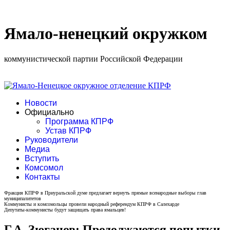
Ямало-ненецкий окружком
коммунистической партии Российской Федерации
Новости
Официально
Программа КПРФ
Устав КПРФ
Руководители
Медиа
Вступить
Комсомол
Контакты
Фракция КПРФ в Приуральской думе предлагает вернуть прямые всенародные выборы глав
муниципалитетов
Коммунисты и комсомольцы провели народный референдум КПРФ в Салехарде
Депутаты-коммунисты будут защищать права ямальцев!
Г.А. Зюганов: Продолжаются попытки