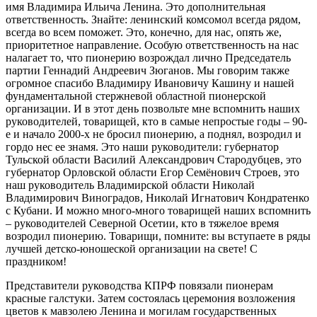
имя Владимира Ильича Ленина. Это дополнительная
ответственность. Знайте: ленинский комсомол всегда рядом,
всегда во всем поможет. Это, конечно, для нас, опять же,
приоритетное направление. Особую ответственность на нас
налагает то, что пионерию возрождал лично Председатель
партии Геннадий Андреевич Зюганов. Мы говорим также
огромное спасибо Владимиру Ивановичу Кашину и нашей
фундаментальной стержневой областной пионерской
организации. И в этот день позвольте мне вспомнить наших
руководителей, товарищей, кто в самые непростые годы – 90-
е и начало 2000-х не бросил пионерию, а поднял, возродил и
гордо нес ее знамя. Это наши руководители: губернатор
Тульской области Василий Александрович Стародубцев, это
губернатор Орловской области Егор Семёнович Строев, это
наш руководитель Владимирской области Николай
Владимирович Виноградов, Николай Игнатович Кондратенко
с Кубани. И можно много-много товарищей наших вспомнить
– руководителей Северной Осетии, кто в тяжелое время
возродил пионерию. Товарищи, помните: вы вступаете в ряды
лучшей детско-юношеской организации на свете! С
праздником!
Представители руководства КПРФ повязали пионерам
красные галстуки. Затем состоялась церемония возложения
цветов к мавзолею Ленина и могилам государственных