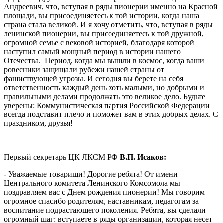
Андреевич, что, вступая в ряды пионерии именно на Красной
площади, вы присоединяетесь к той истории, когда наша
страна стала великой. И я хочу отметить, что, вступая в ряды
ленинской пионерии, вы присоединяетесь к той дружной,
огромной семье с вековой историей, благодаря которой
наступил самый мощный период в истории нашего
Отечества. Период, когда мы вышли в космос, когда ваши
ровесники защищали рубежи нашей страны от
фашиствующей угрозы. И сегодня вы берете на себя
ответственность каждый день хоть малыми, но добрыми и
правильными делами продолжать это великое дело. Будьте
уверены: Коммунистическая партия Российской Федерации
всегда подставит плечо и поможет вам в этих добрых делах. С
праздником, друзья!
Первый секретарь ЦК ЛКСМ РФ
В.П. Исаков:
- Уважаемые товарищи! Дорогие ребята! От имени
Центрального комитета Ленинского Комсомола мы
поздравляем вас с Днем рождения пионерии! Мы говорим
огромное спасибо родителям, наставникам, педагогам за
воспитание подрастающего поколения. Ребята, вы сделали
огромный шаг: вступаете в ряды организации, которая несет