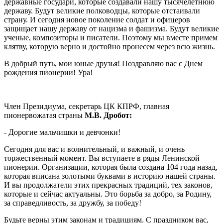
державные государи, которые создавали нашу тысячелетнюю
державу. Будут великие полководцы, которые отстаивали
страну. И сегодня новое поколение солдат и офицеров
защищает нашу державу от нацизма и фашизма. Будут великие
ученые, композиторы и писатели. Поэтому мы вместе примем
клятву, которую верно и достойно пронесем через всю жизнь.
В добрый путь, мои юные друзья! Поздравляю вас с Днем
рождения пионерии! Ура!
Член Президиума, секретарь ЦК КПРФ, главная
пионервожатая страны
М.В. Дробот:
- Дорогие мальчишки и девчонки!
Сегодня для вас и волнительный, и важный, и очень
торжественный момент. Вы вступаете в ряды Ленинской
пионерии. Организации, которая была создана 104 года назад,
которая вписана золотыми буквами в историю нашей страны.
И вы продолжатели этих прекрасных традиций, тех законов,
которые и сейчас актуальны. Это борьба за добро, за Родину,
за справедливость, за дружбу, за победу!
Будьте верны этим законам и традициям. С праздником вас,