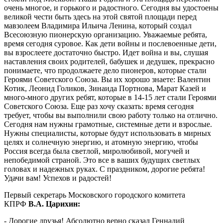
очень многое, и горького и радостного. Сегодня вы удостоены
великой чести быть здесь на этой святой площади перед
мавзолеем Владимира Ильича Ленина, который создал
Всесоюзную пионерскую организацию. Уважаемые ребята,
время сегодня суровое. Как дети войны и послевоенные дети,
вы взрослеете достаточно быстро. Идет война и вы, слушая
наставления своих родителей, бабушек и дедушек, прекрасно
понимаете, что продолжаете дело пионеров, которые стали
Героями Советского Союза. Вы их хорошо знаете: Валентин
Котик, Леонид Голиков, Зинаида Портнова, Марат Казей и
много-много других ребят, которые в 14-15 лет стали Героями
Советского Союза. Еще раз хочу сказать: время сегодня
требует, чтобы вы выполнили свою работу только на отлично.
Сегодня нам нужны грамотные, системные дети и взрослые.
Нужны специалисты, которые будут использовать в мирных
целях и солнечную энергию, и атомную энергию, чтобы
Россия всегда была светлой, миролюбивой, могучей и
непобедимой страной. Это все в ваших будущих светлых
головах и надежных руках. С праздником, дорогие ребята!
Удачи вам! Успехов и радостей!
Первый секретарь Московского городского комитета
КПРФ
В.А. Царихин:
- Дорогие друзья! Абсолютно верно сказал Геннадий