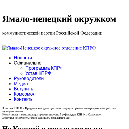
Ямало-ненецкий окружком
коммунистической партии Российской Федерации
Новости
Официально
Программа КПРФ
Устав КПРФ
Руководители
Медиа
Вступить
Комсомол
Контакты
Фракция КПРФ в Приуральской думе предлагает вернуть прямые всенародные выборы глав
муниципалитетов
Коммунисты и комсомольцы провели народный референдум КПРФ в Салехарде
Депутаты-коммунисты будут защищать права ямальцев!
На Красной площади состоялся