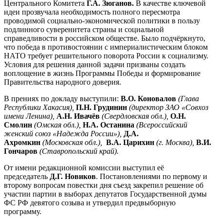
Центрального Комитета
Г.А. Зюганов.
В качестве ключевой
идеи прозвучала необходимость полного пересмотра
проводимой социально-экономической политики в пользу
подлинного суверенитета страны и социальной
справедливости в российском обществе. Было подчёркнуто,
что победа в противостоянии с империалистическим блоком
НАТО требует решительного поворота России к социализму.
Условия для решения данной задачи призваны создать
воплощение в жизнь Программы Победы и формирование
Правительства народного доверия.
В прениях по докладу выступили:
В.О. Коновалов
(Глава
Республики Хакасия),
П.Н. Грудинин
(директор ЗАО «Совхоз
имени Ленина),
А.Н. Ивачёв
(Свердловская обл.),
О.Н.
Смолин
(Омская обл.),
Н.А. Останина
(Всероссийский
женский союз «Надежда России»),
Д.А.
Ахромкин
(Московская обл.),
В.А. Царихин
(г. Москва),
В.И.
Гончаров
(Ставропольский край).
От имени редакционной комиссии выступил её
председатель
Д.Г. Новиков
. Постановлениями по первому и
второму вопросам повестки дня съезд закрепил решение об
участии партии в выборах депутатов Государственной думы
ФС РФ девятого созыва и утвердил предвыборную
программу.