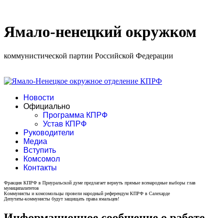
Ямало-ненецкий окружком
коммунистической партии Российской Федерации
Новости
Официально
Программа КПРФ
Устав КПРФ
Руководители
Медиа
Вступить
Комсомол
Контакты
Фракция КПРФ в Приуральской думе предлагает вернуть прямые всенародные выборы глав
муниципалитетов
Коммунисты и комсомольцы провели народный референдум КПРФ в Салехарде
Депутаты-коммунисты будут защищать права ямальцев!
Информационное сообщение о работе