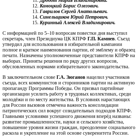
Дробот Мария Владимировна.
Комоцкий Борис Олегович.
Гаврилов Сергей Анатольевич.
Синельщиков Юрий Петрович.
Куринный Алексей Владимирович.
С информацией по 5–10 вопросам повестки дня выступил
секретарь, член Президиума ЦК КПРФ
Г.П. Камнев
. Съезд
утвердил для использования в избирательной кампании
полное и краткое наименования партии, её эмблему и образец
печати. Назначены уполномоченные представители КПРФ на
выборах. Приняты решения по ряду других вопросов,
обусловленных нормами избирательного законодательства.
В заключительном слове
Г.А. Зюганов
нацелил участников
съезда, всех коммунистов и сторонников партии на активную
пропаганду Программы Победы. Он призвал партийные
организации усилить работу в трудовых коллективах, среди
молодёжи и по месту жительства. В условиях нарастающих
для России вызовов отмечена важность консолидации
патриотических сил вокруг созидательных подходов КПРФ.
Главными условиями успешного движения вперёд названы:
развитие промышленности, науки и сельского хозяйства,
повышение уровня жизни граждан, преодоление социального
раскола и укрепление на этой основе суверенитета России.