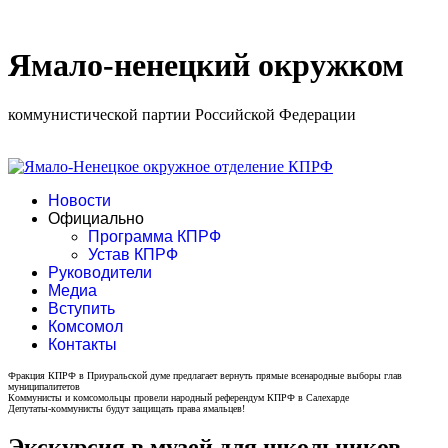
Ямало-ненецкий окружком
коммунистической партии Российской Федерации
Новости
Официально
Программа КПРФ
Устав КПРФ
Руководители
Медиа
Вступить
Комсомол
Контакты
Фракция КПРФ в Приуральской думе предлагает вернуть прямые всенародные выборы глав
муниципалитетов
Коммунисты и комсомольцы провели народный референдум КПРФ в Салехарде
Депутаты-коммунисты будут защищать права ямальцев!
Экскурсия в музей для школьников